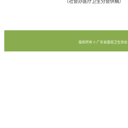
（社会办医疗卫生分会供稿）
版权所有
©
广东省基层卫生协会 201